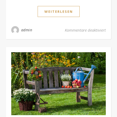
WEITERLESEN
für Wi
admin
Kommentare deaktiviert