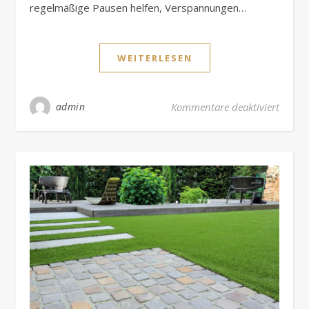
regelmäßige Pausen helfen, Verspannungen…
WEITERLESEN
für Sc
admin
Kommentare deaktiviert