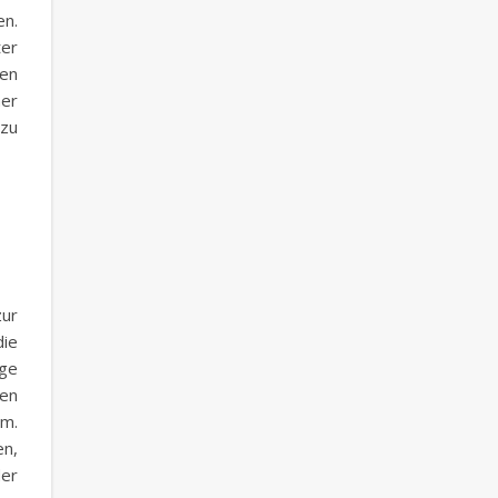
en.
ter
en
her
 zu
ur
ie
ige
en
em.
n,
er