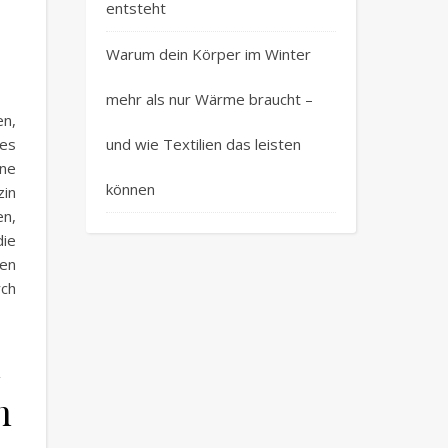
entsteht
Warum dein Körper im Winter
mehr als nur Wärme braucht –
en,
und wie Textilien das leisten
ies
ine
können
zin
en,
ie
den
rch
n
n