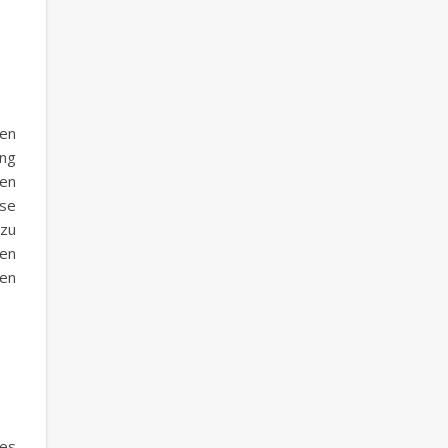
hen
ng
en
se
 zu
ien
en
 es